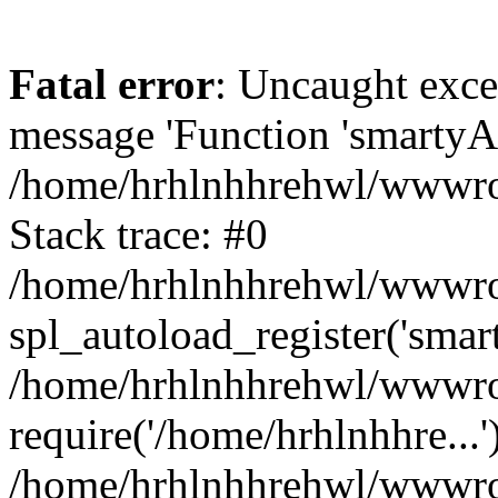
Fatal error
: Uncaught exce
message 'Function 'smartyAu
/home/hrhlnhhrehwl/wwwroo
Stack trace: #0
/home/hrhlnhhrehwl/wwwroot
spl_autoload_register('smar
/home/hrhlnhhrehwl/wwwroo
require('/home/hrhlnhhre...'
/home/hrhlnhhrehwl/wwwroo