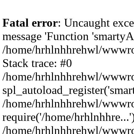
Fatal error
: Uncaught exce
message 'Function 'smartyAu
/home/hrhlnhhrehwl/wwwroo
Stack trace: #0
/home/hrhlnhhrehwl/wwwroot
spl_autoload_register('smar
/home/hrhlnhhrehwl/wwwroo
require('/home/hrhlnhhre...'
/home/hrhlnhhrehwl/wwwroo